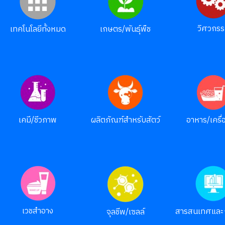
วิศวกร
เทคโนโลยีทั้งหมด
เกษตร/พันธุ์พืช
เคมี/ชีวภาพ
ผลิตภัณฑ์สำหรับสัตว์
อาหาร/เครื่อ
เวชสำอาง
สารสนเทศและ
จุลชีพ/เซลล์