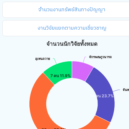
จำนวนงานทรัพย์สินทางปัญญา
งานวิจัยแยกตามความเชี่ยวชาญ
จำนวนนักวิจัยทั้งหมด
จักรพงษภูวนารถ
จักรพงษภูวนารถ
อุเทนถวาย
อุเทนถวาย
7 คน 11.9%
จันท
จันท
14 คน 23.7%