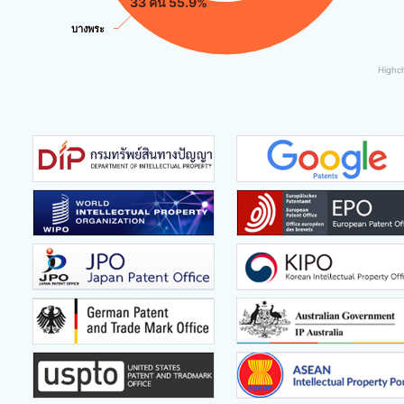
33 คน 55.9%
บางพระ
บางพระ
Highc